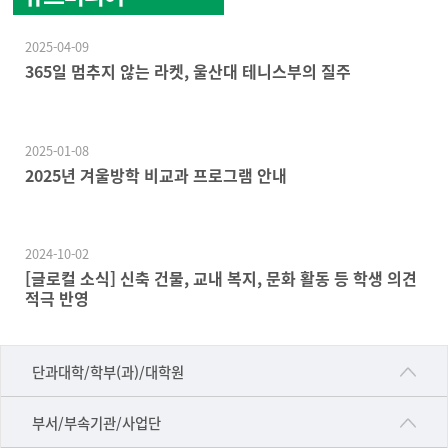
2025-04-09
365일 멈추지 않는 라켓, 울산대 테니스부의 질주
2025-01-08
2025년 겨울방학 비교과 프로그램 안내
2024-10-02
[글로컬 소식] 신축 건물, 교내 복지, 문화 활동 등 학생 의견
적극 반영
■인문대학
단과대학/학부(과)/대학원
▷국어국문학부
공동기기센터
부서/부속기관/사업단
▷영어영문학과