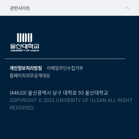
공학교육혁신센터
건강가정지원센터
관련사이트
▷일본어·일본학과
과학영재교육원
교수협의회
▷중국어·중국학과
교무처교직팀
구내(경남)은행
▷프랑스어·프랑스학과
국어문화원
노동조합
▷스페인·중남미학과
국제교류처
생명윤리위원회
▷역사·문화학과
기초과학연구소
온라인 기술거래 플랫폼
개인정보처리방침
이메일무단수집거부
▷철학·상담학과
물리BK 미래혁신응집물질물리인재교육연구단
홈페이지의무공개대상
울산대신문
■사회과학대학
메이커스페이스
울산대학교 총동문회
▷사회과학부
(44610) 울산광역시 남구 대학로 93 울산대학교
미래기술혁신융합형인재양성센터
COPYRIGHT © 2022 UNIVERITY OF ULSAN ALL RIGHT
울산대학교병원
ㆍ경제학전공
RESERVED.
반구대암각화유적보존연구소
캠퍼스안전관리
ㆍ행정학전공
보육교사교육원
UCLASS
ㆍ국제관계학전공
산학연협력선도대학육성사업(LINC3.0)사업단
ㆍ사회·복지학전공