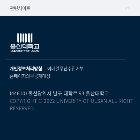
공학교육혁신센터
건강가정지원센터
관련사이트
▷일본어·일본학과
과학영재교육원
교수협의회
▷중국어·중국학과
교무처교직팀
구내(경남)은행
▷프랑스어·프랑스학과
국어문화원
노동조합
▷스페인·중남미학과
국제교류처
생명윤리위원회
▷역사·문화학과
기초과학연구소
온라인 기술거래 플랫폼
개인정보처리방침
이메일무단수집거부
▷철학·상담학과
물리BK 미래혁신응집물질물리인재교육연구단
홈페이지의무공개대상
울산대신문
■사회과학대학
메이커스페이스
울산대학교 총동문회
▷사회과학부
(44610) 울산광역시 남구 대학로 93 울산대학교
미래기술혁신융합형인재양성센터
COPYRIGHT © 2022 UNIVERITY OF ULSAN ALL RIGHT
울산대학교병원
ㆍ경제학전공
RESERVED.
반구대암각화유적보존연구소
캠퍼스안전관리
ㆍ행정학전공
보육교사교육원
UCLASS
ㆍ국제관계학전공
산학연협력선도대학육성사업(LINC3.0)사업단
ㆍ사회·복지학전공