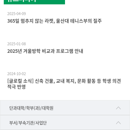
2025-04-09
365일 멈추지 않는 라켓, 울산대 테니스부의 질주
2025-01-08
2025년 겨울방학 비교과 프로그램 안내
2024-10-02
[글로컬 소식] 신축 건물, 교내 복지, 문화 활동 등 학생 의견
적극 반영
■인문대학
단과대학/학부(과)/대학원
▷국어국문학부
공동기기센터
부서/부속기관/사업단
▷영어영문학과