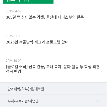
2025-04-09
365일 멈추지 않는 라켓, 울산대 테니스부의 질주
2025-01-08
2025년 겨울방학 비교과 프로그램 안내
2024-10-02
[글로컬 소식] 신축 건물, 교내 복지, 문화 활동 등 학생 의견
적극 반영
■인문대학
단과대학/학부(과)/대학원
▷국어국문학부
공동기기센터
부서/부속기관/사업단
▷영어영문학과