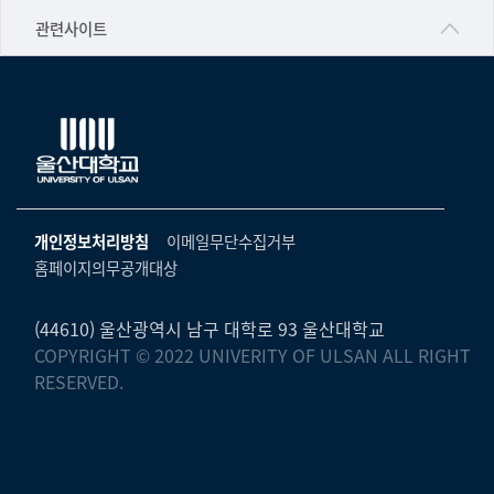
공학교육혁신센터
건강가정지원센터
관련사이트
▷일본어·일본학과
과학영재교육원
교수협의회
▷중국어·중국학과
교무처교직팀
구내(경남)은행
▷프랑스어·프랑스학과
국어문화원
노동조합
▷스페인·중남미학과
국제교류처
생명윤리위원회
▷역사·문화학과
기초과학연구소
온라인 기술거래 플랫폼
개인정보처리방침
이메일무단수집거부
▷철학·상담학과
물리BK 미래혁신응집물질물리인재교육연구단
홈페이지의무공개대상
울산대신문
■사회과학대학
메이커스페이스
울산대학교 총동문회
▷사회과학부
(44610) 울산광역시 남구 대학로 93 울산대학교
미래기술혁신융합형인재양성센터
COPYRIGHT © 2022 UNIVERITY OF ULSAN ALL RIGHT
울산대학교병원
ㆍ경제학전공
RESERVED.
반구대암각화유적보존연구소
캠퍼스안전관리
ㆍ행정학전공
보육교사교육원
UCLASS
ㆍ국제관계학전공
산학연협력선도대학육성사업(LINC3.0)사업단
ㆍ사회·복지학전공